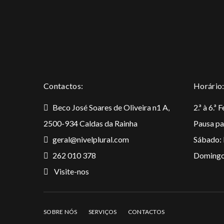
Contactos:
Horário
Beco José Soares de Oliveira n1 A,
2.ª à 6.ª
2500-934 Caldas da Rainha
Pausa pa
geral@nivelplural.com
Sábado:
262 010 378
Domingo
Visite-nos
SOBRE NÓS
SERVIÇOS
CONTACTOS