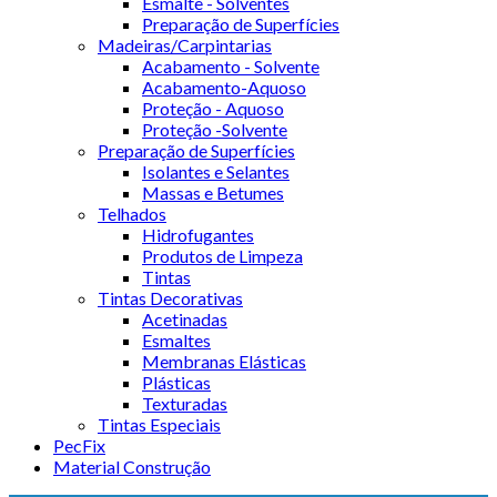
Esmalte - Solventes
Preparação de Superfícies
Madeiras/Carpintarias
Acabamento - Solvente
Acabamento-Aquoso
Proteção - Aquoso
Proteção -Solvente
Preparação de Superfícies
Isolantes e Selantes
Massas e Betumes
Telhados
Hidrofugantes
Produtos de Limpeza
Tintas
Tintas Decorativas
Acetinadas
Esmaltes
Membranas Elásticas
Plásticas
Texturadas
Tintas Especiais
PecFix
Material Construção